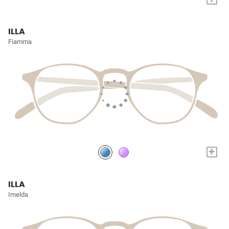
ILLA
Fiamma
+
ILLA
Imelda