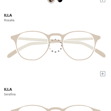
ILLA
Rosalia
+
ILLA
Serafina