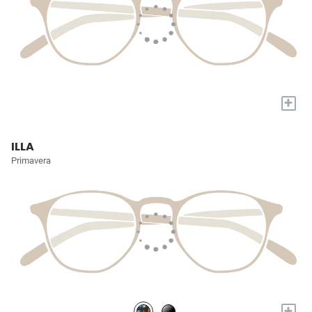
+
ILLA
Primavera
+