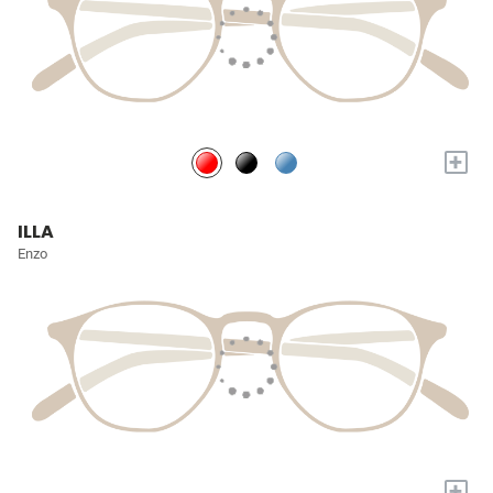
+
ILLA
Enzo
+