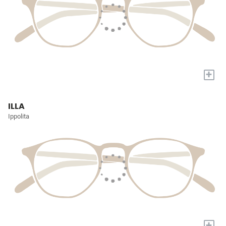
+
ILLA
Ippolita
+