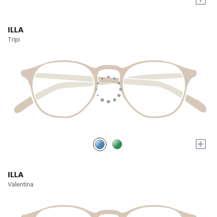
ILLA
Tripi
+
ILLA
Valentina