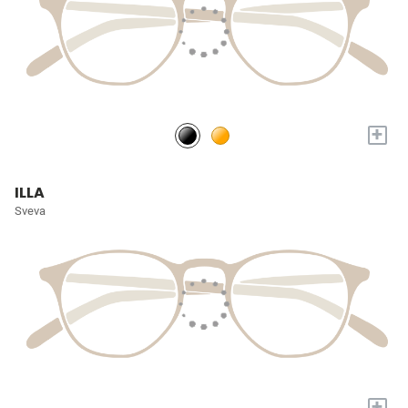
+
ILLA
Sveva
+