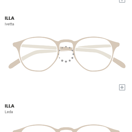
ILLA
Ivetta
+
ILLA
Leda