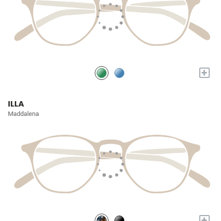
+
ILLA
Maddalena
+