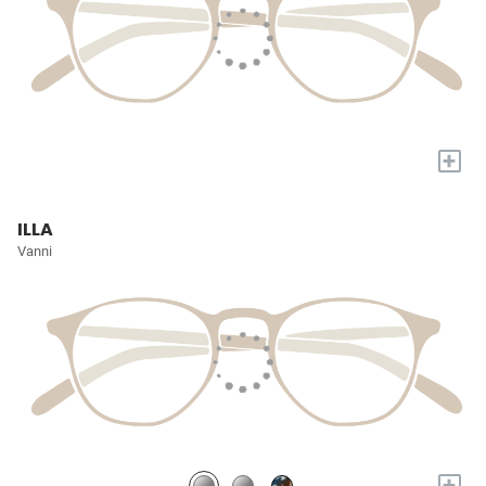
+
ILLA
Vanni
+