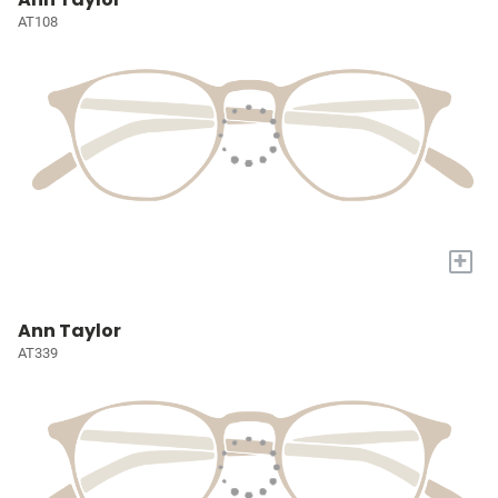
AT108
+
Ann Taylor
AT339