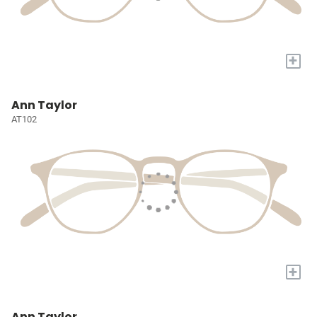
+
Ann Taylor
AT102
+
Ann Taylor