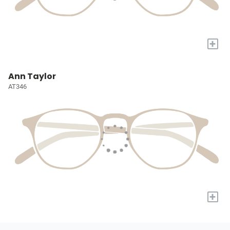
+
Ann Taylor
AT346
+