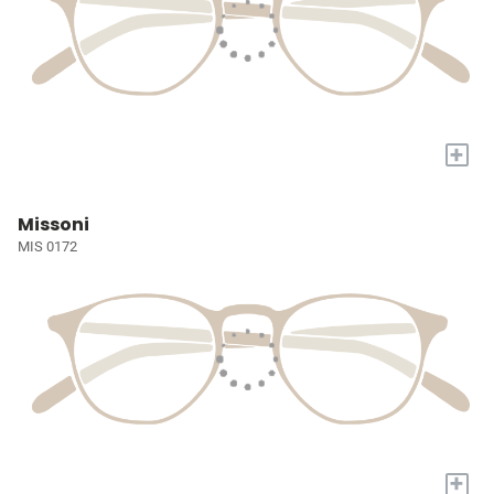
+
Missoni
MIS 0172
+