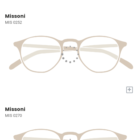
Missoni
MIS 0252
+
Missoni
MIS 0270