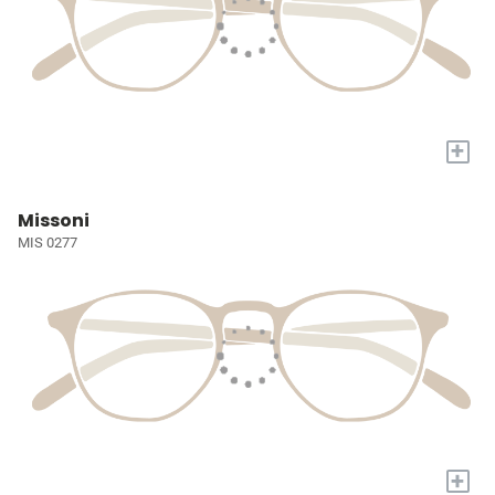
+
Missoni
MIS 0277
+