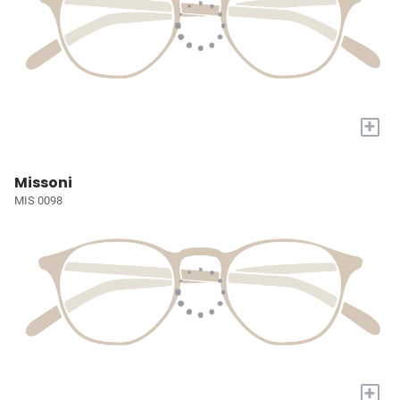
+
Missoni
MIS 0098
+