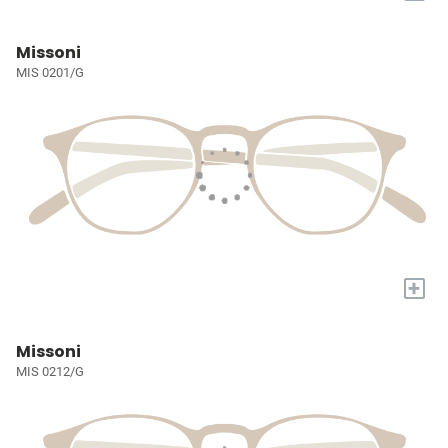
Missoni
MIS 0201/G
+
Missoni
MIS 0212/G