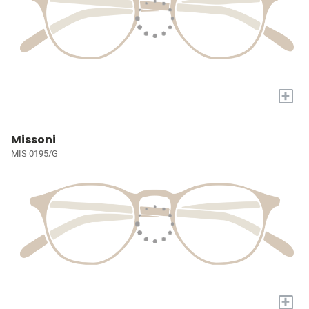
+
Missoni
MIS 0195/G
+