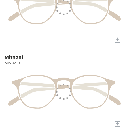
+
Missoni
MIS 0213
+