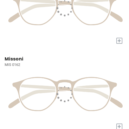
+
Missoni
MIS 0162
+