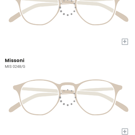
+
Missoni
MIS 0248/G
+