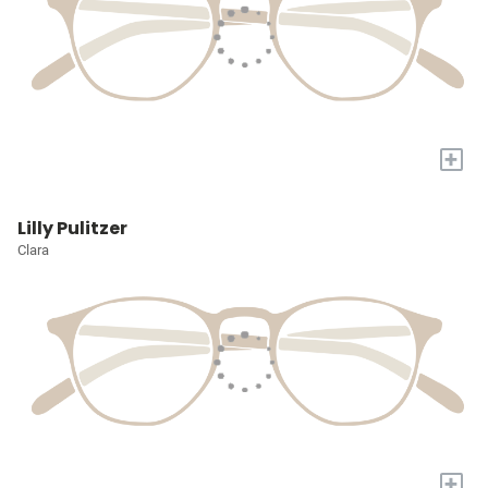
+
Lilly Pulitzer
Clara
+