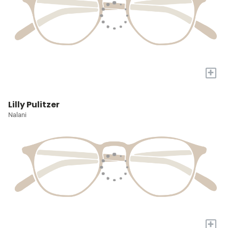
+
Lilly Pulitzer
Nalani
+