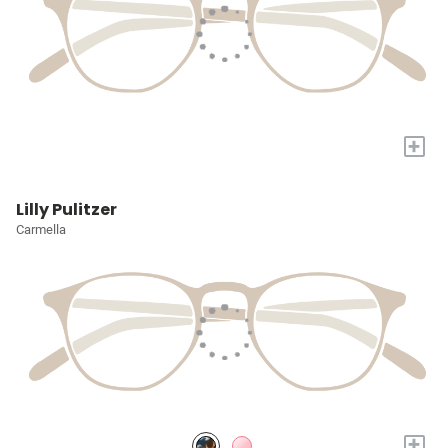
+
Lilly Pulitzer
Carmella
+