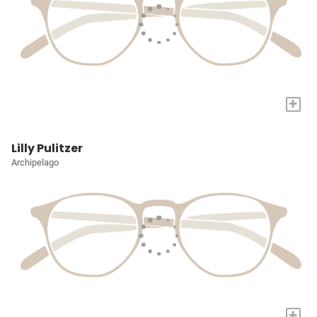
+
Lilly Pulitzer
Archipelago
+