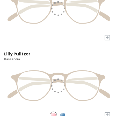
+
Lilly Pulitzer
Kassandra
+