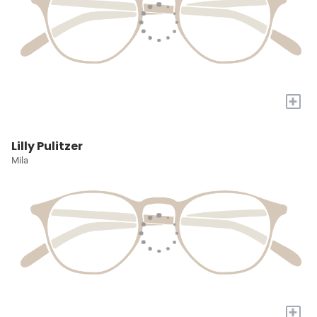
+
Lilly Pulitzer
Mila
+