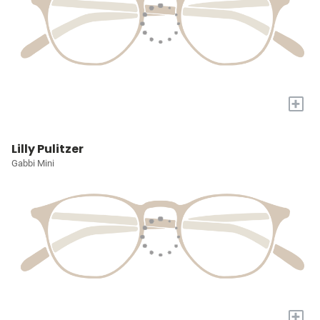
+
Lilly Pulitzer
Gabbi Mini
+