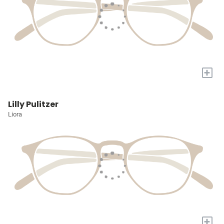
+
Lilly Pulitzer
Liora
+