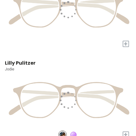
+
Lilly Pulitzer
Jodie
+