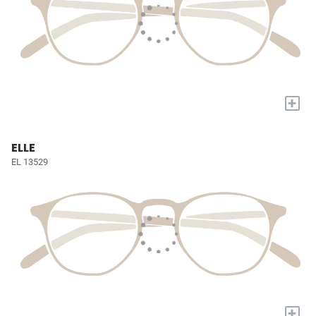
+
ELLE
EL 13529
+