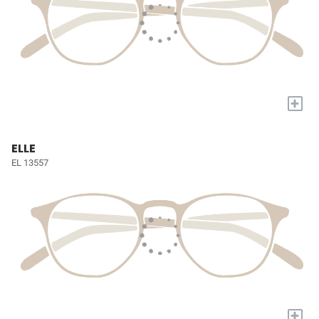
+
ELLE
EL 13557
+