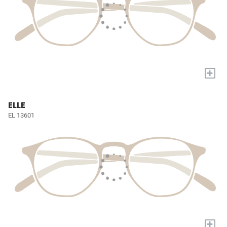
+
ELLE
EL 13601
+