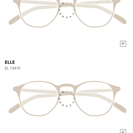
+
ELLE
EL 13419
+