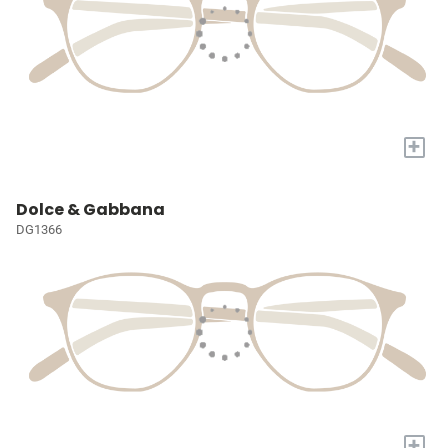
+
Dolce & Gabbana
DG1366
+