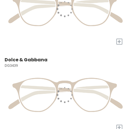
+
Dolce & Gabbana
DG3439
+