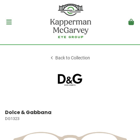
Back to Collection
Dolce & Gabbana
DG1323