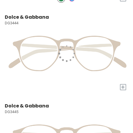
Dolce & Gabbana
DG3444
+
Dolce & Gabbana
DG3445