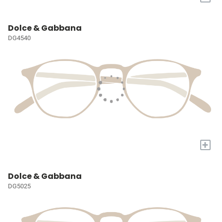
Dolce & Gabbana
DG4540
+
Dolce & Gabbana
DG5025