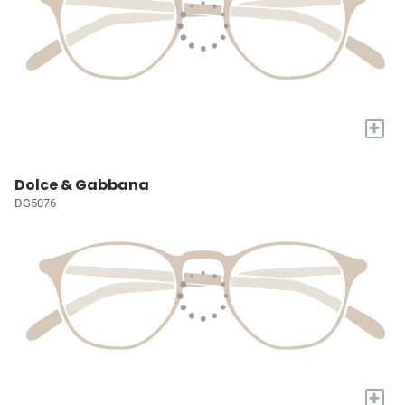
+
Dolce & Gabbana
DG5076
+