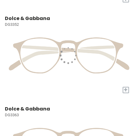
Dolce & Gabbana
DG3352
+
Dolce & Gabbana
DG3363