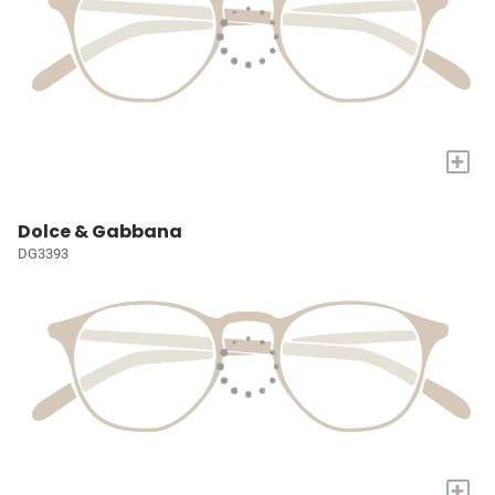
+
Dolce & Gabbana
DG3393
+