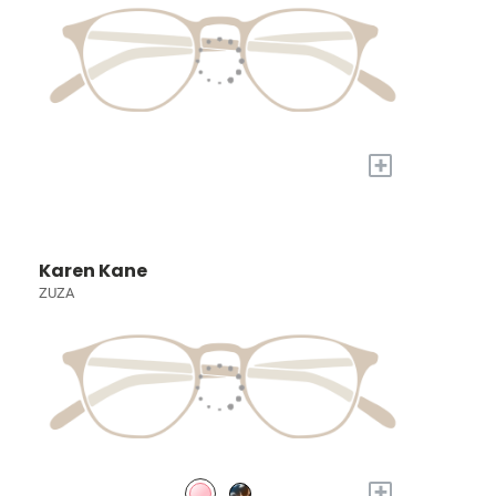
+
Karen Kane
ZUZA
+